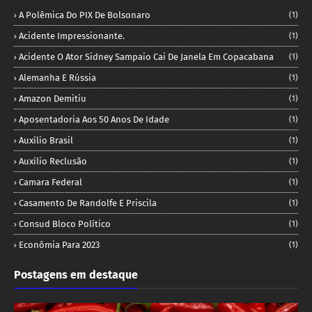
A Polêmica Do PIX De Bolsonaro
(1)
Acidente Impressionante.
(1)
Acidente O Ator Sidney Sampaio Cai De Janela Em Copacabana
(1)
Alemanha E Rússia
(1)
Amazon Demitiu
(1)
Aposentadoria Aos 50 Anos De Idade
(1)
Auxílio Brasil
(1)
Auxílio Reclusão
(1)
Camara Federal
(1)
Casamento De Randolfe E Priscila
(1)
Consud Bloco Político
(1)
Econômia Para 2023
(1)
Postagens em destaque