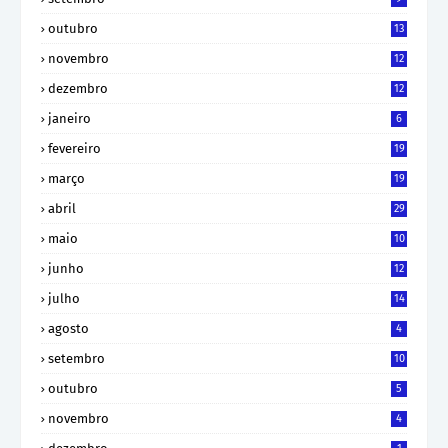
outubro
13
novembro
12
dezembro
12
janeiro
6
fevereiro
19
março
19
abril
29
maio
10
junho
12
julho
14
agosto
4
setembro
10
outubro
5
novembro
4