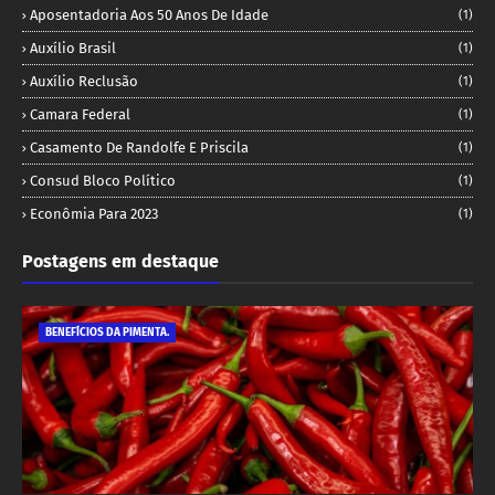
Aposentadoria Aos 50 Anos De Idade
(1)
Auxílio Brasil
(1)
Auxílio Reclusão
(1)
Camara Federal
(1)
Casamento De Randolfe E Priscila
(1)
Consud Bloco Político
(1)
Econômia Para 2023
(1)
Postagens em destaque
BENEFÍCIOS DA PIMENTA.