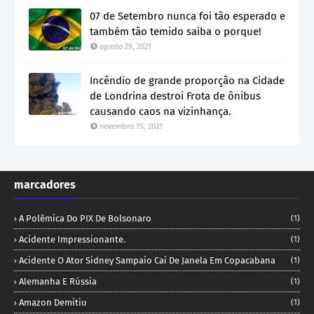
07 de Setembro nunca foi tão esperado e
também tão temido saiba o porque!
agosto 29, 2021
Incêndio de grande proporção na Cidade
de Londrina destroi Frota de ônibus
causando caos na vizinhança.
novembro 15, 2021
marcadores
A Polêmica Do PIX De Bolsonaro
(1)
Acidente Impressionante.
(1)
Acidente O Ator Sidney Sampaio Cai De Janela Em Copacabana
(1)
Alemanha E Rússia
(1)
Amazon Demitiu
(1)