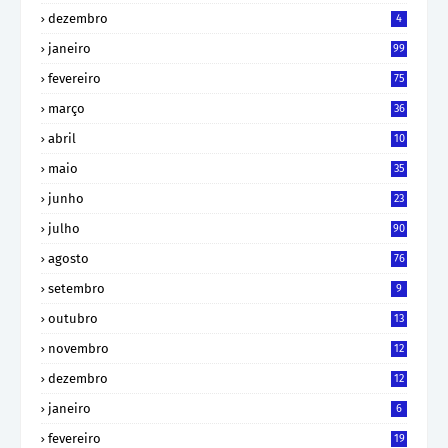
dezembro
4
janeiro
99
fevereiro
75
março
36
abril
10
maio
35
junho
23
julho
90
agosto
76
setembro
9
outubro
13
novembro
12
dezembro
12
janeiro
6
fevereiro
19