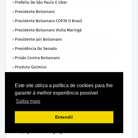
Prefeito De São Paulo E Uber
Presidente Bolsonaro
Presidente Bolsonaro COP26 O Brasil
Presidente Bolsonaro Visita Maringá
Presidente Jair Bolsonaro
Presidência Do Senado
Prisão Contra Bolsonaro
Produto Químico
Regulamentar Mídia Social
Este site utiliza a política de cookies para lhe
Revisão Do FGTS
garantir á melhor experiência possível
Romeu Zema
Saiba mais
Rússia E Otan
STF Apura Dados De Indígenas
Entendi!
STF Julga O FGTS
STF Julgará Sobre Linguagem Neutra