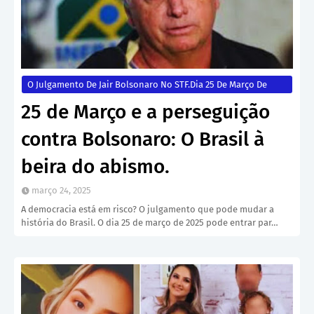
O Julgamento De Jair Bolsonaro No STF.dia 25 De Março De
2025.
25 de Março e a perseguição
contra Bolsonaro: O Brasil à
beira do abismo.
março 24, 2025
A democracia está em risco? O julgamento que pode mudar a
história do Brasil. O dia 25 de março de 2025 pode entrar par…