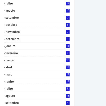
julho
14
agosto
17
setembro
2
outubro
6
novembro
7
dezembro
1
janeiro
11
fevereiro
9
março
10
abril
15
maio
19
junho
15
julho
8
agosto
12
setembro
4