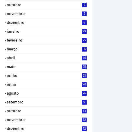
outubro
2
novembro
2
dezembro
4
janeiro
99
fevereiro
75
março
36
abril
10
maio
35
junho
23
julho
90
agosto
76
setembro
9
outubro
13
novembro
12
dezembro
12