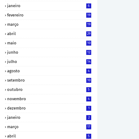
janeiro
6
fevereiro
19
março
19
abril
29
maio
10
junho
12
julho
14
agosto
4
setembro
10
outubro
5
novembro
4
dezembro
1
janeiro
2
março
17
abril
5