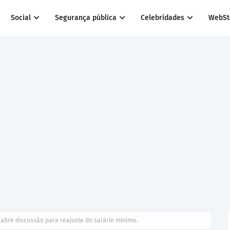
Social
Segurança pública
Celebridades
WebSt
 abre discussão para reajuste do salário mínimo.