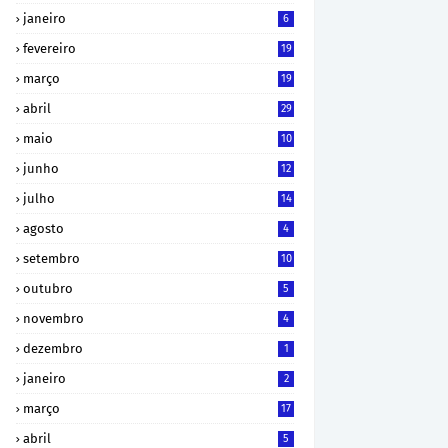
janeiro
6
fevereiro
19
março
19
abril
29
maio
10
junho
12
julho
14
agosto
4
setembro
10
outubro
5
novembro
4
dezembro
1
janeiro
2
março
17
abril
5