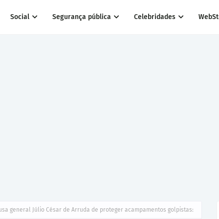
Social
Segurança pública
Celebridades
WebSt
sa general Júlio César de Arruda de proteger acampamentos golpistas: