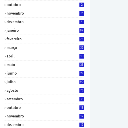
outubro
2
novembro
2
dezembro
4
janeiro
99
fevereiro
75
março
36
abril
10
maio
35
junho
23
julho
90
agosto
76
setembro
9
outubro
13
novembro
12
dezembro
12