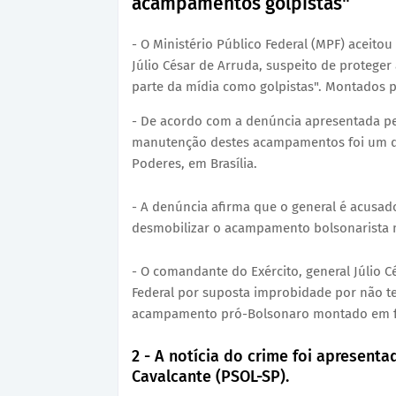
acampamentos golpistas"
- O Ministério Público Federal (MPF) aceit
Júlio César de Arruda, suspeito de protege
parte da mídia como golpistas". Montados p
- De acordo com a denúncia apresentada pel
manutenção destes acampamentos foi um do
Poderes, em Brasília.
- A denúncia afirma que o general é acusa
desmobilizar o acampamento bolsonarista mo
- O comandante do Exército, general Júlio C
Federal por suposta improbidade por não t
acampamento pró-Bolsonaro montado em fren
2 - A notícia do crime foi apresenta
Cavalcante (PSOL-SP).