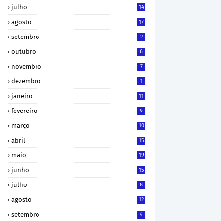
julho
14
agosto
17
setembro
2
outubro
6
novembro
7
dezembro
1
janeiro
11
fevereiro
9
março
10
abril
15
maio
19
junho
15
julho
8
agosto
12
setembro
4