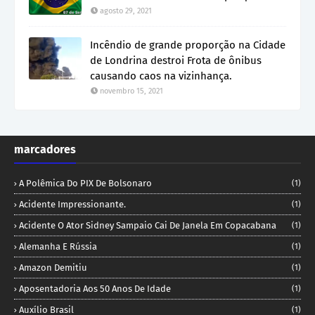
agosto 29, 2021
Incêndio de grande proporção na Cidade
de Londrina destroi Frota de ônibus
causando caos na vizinhança.
novembro 15, 2021
marcadores
A Polêmica Do PIX De Bolsonaro
(1)
Acidente Impressionante.
(1)
Acidente O Ator Sidney Sampaio Cai De Janela Em Copacabana
(1)
Alemanha E Rússia
(1)
Amazon Demitiu
(1)
Aposentadoria Aos 50 Anos De Idade
(1)
Auxílio Brasil
(1)