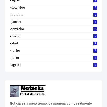
agosto
2
setembro
2
outubro
2
janeiro
1
fevereiro
16
março
7
abril
2
junho
1
julho
4
agosto
4
Noticia sem meio termo, da maneira como realmente