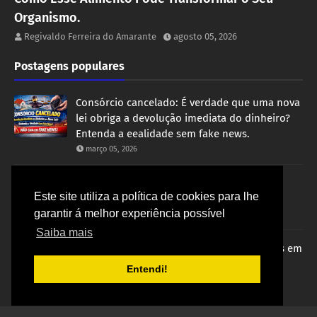
Organismo.
Regivaldo Ferreira do Amarante
agosto 05, 2026
Postagens populares
Consórcio cancelado: É verdade que uma nova
lei obriga a devolução imediata do dinheiro?
Entenda a eealidade sem fake news.
março 05, 2026
Calor Intenso na Primavera: O Alerta para
Este site utiliza a política de cookies para lhe
Riscos de Derrame e Infarto.
garantir á melhor experiência possível
setembro 25, 2023
Saiba mais
Governo Bolsonaro avança em negociações em
visita no Oriente Médio com grandes
Entendi!
investimentos para o Brasil.
novembro 17, 2021