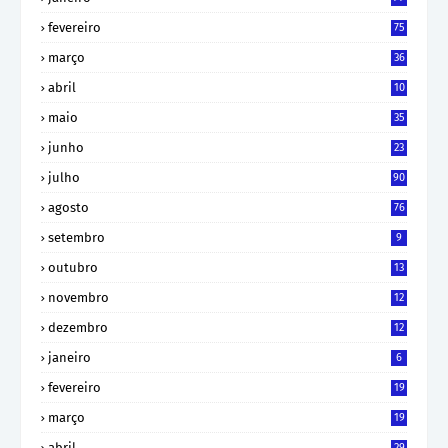
fevereiro
75
março
36
abril
10
maio
35
junho
23
julho
90
agosto
76
setembro
9
outubro
13
novembro
12
dezembro
12
janeiro
6
fevereiro
19
março
19
abril
29