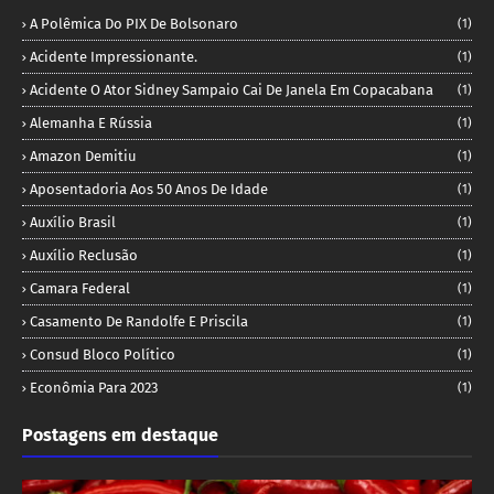
A Polêmica Do PIX De Bolsonaro
(1)
Acidente Impressionante.
(1)
Acidente O Ator Sidney Sampaio Cai De Janela Em Copacabana
(1)
Alemanha E Rússia
(1)
Amazon Demitiu
(1)
Aposentadoria Aos 50 Anos De Idade
(1)
Auxílio Brasil
(1)
Auxílio Reclusão
(1)
Camara Federal
(1)
Casamento De Randolfe E Priscila
(1)
Consud Bloco Político
(1)
Econômia Para 2023
(1)
Postagens em destaque