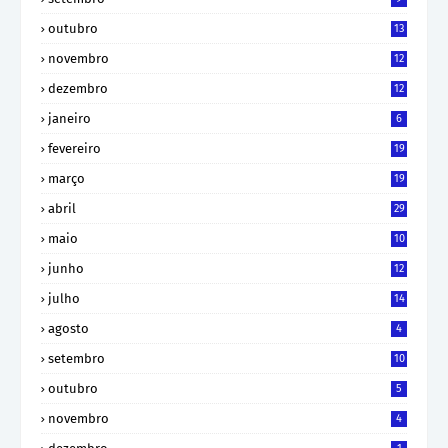
outubro
13
novembro
12
dezembro
12
janeiro
6
fevereiro
19
março
19
abril
29
maio
10
junho
12
julho
14
agosto
4
setembro
10
outubro
5
novembro
4