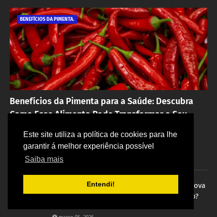
BENEFÍCIOS DA PIMENTA.
Benefícios da Pimenta para a Saúde: Descubra
Como Esse Alimento Pode Transformar o Seu
Organismo.
Este site utiliza a política de cookies para lhe
Regivaldo Ferreira do Amarante
agosto 05, 2026
garantir á melhor experiência possível
Saiba mais
Postagens populares
Entendi!
Consórcio cancelado: É verdade que uma nova
lei obriga a devolução imediata do dinheiro?
Entenda a eealidade sem fake news.