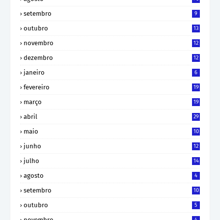
setembro
9
outubro
13
novembro
12
dezembro
12
janeiro
6
fevereiro
19
março
19
abril
29
maio
10
junho
12
julho
14
agosto
4
setembro
10
outubro
5
novembro
4