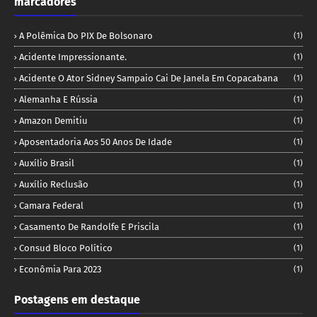
marcadores
A Polêmica Do PIX De Bolsonaro
(1)
Acidente Impressionante.
(1)
Acidente O Ator Sidney Sampaio Cai De Janela Em Copacabana
(1)
Alemanha E Rússia
(1)
Amazon Demitiu
(1)
Aposentadoria Aos 50 Anos De Idade
(1)
Auxílio Brasil
(1)
Auxílio Reclusão
(1)
Camara Federal
(1)
Casamento De Randolfe E Priscila
(1)
Consud Bloco Político
(1)
Econômia Para 2023
(1)
Postagens em destaque