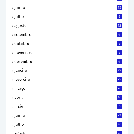
junho
15
julho
8
agosto
12
setembro
4
outubro
2
novembro
2
dezembro
4
janeiro
99
fevereiro
75
março
36
abril
10
maio
35
junho
23
julho
90
agosto
76