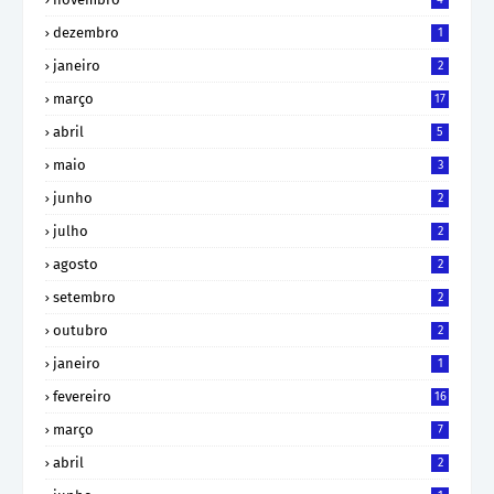
dezembro
1
janeiro
2
março
17
abril
5
maio
3
junho
2
julho
2
agosto
2
setembro
2
outubro
2
janeiro
1
fevereiro
16
março
7
abril
2