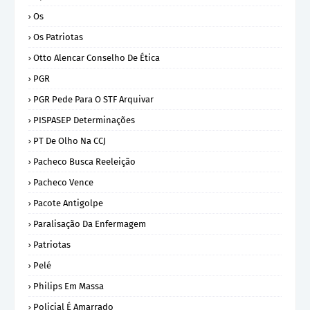
Os
Os Patriotas
Otto Alencar Conselho De Ética
PGR
PGR Pede Para O STF Arquivar
PISPASEP Determinações
PT De Olho Na CCJ
Pacheco Busca Reeleição
Pacheco Vence
Pacote Antigolpe
Paralisação Da Enfermagem
Patriotas
Pelé
Philips Em Massa
Policial É Amarrado