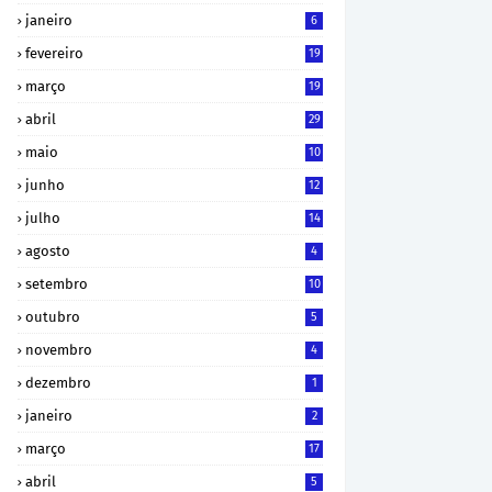
janeiro
6
fevereiro
19
março
19
abril
29
maio
10
junho
12
julho
14
agosto
4
setembro
10
outubro
5
novembro
4
dezembro
1
janeiro
2
março
17
abril
5