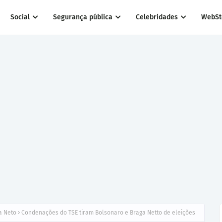
Social
Segurança pública
Celebridades
WebSt
a Neto
Condenações do TSE tiram Bolsonaro e Braga Netto de eleições