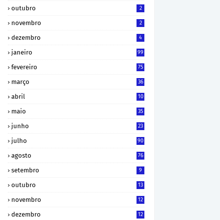
outubro
2
novembro
2
dezembro
4
janeiro
99
fevereiro
75
março
36
abril
10
maio
35
junho
23
julho
90
agosto
76
setembro
9
outubro
13
novembro
12
dezembro
12