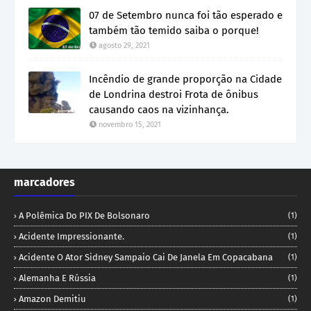
07 de Setembro nunca foi tão esperado e
também tão temido saiba o porque!
agosto 29, 2021
Incêndio de grande proporção na Cidade
de Londrina destroi Frota de ônibus
causando caos na vizinhança.
novembro 15, 2021
marcadores
A Polêmica Do PIX De Bolsonaro
(1)
Acidente Impressionante.
(1)
Acidente O Ator Sidney Sampaio Cai De Janela Em Copacabana
(1)
Alemanha E Rússia
(1)
Amazon Demitiu
(1)