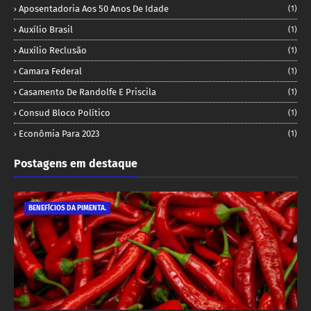
Aposentadoria Aos 50 Anos De Idade
(1)
Auxílio Brasil
(1)
Auxílio Reclusão
(1)
Camara Federal
(1)
Casamento De Randolfe E Priscila
(1)
Consud Bloco Político
(1)
Econômia Para 2023
(1)
Postagens em destaque
BENEFÍCIOS DA PIMENTA.