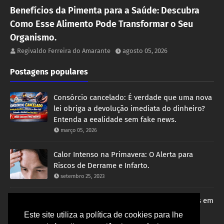
Benefícios da Pimenta para a Saúde: Descubra
Como Esse Alimento Pode Transformar o Seu
Organismo.
Regivaldo Ferreira do Amarante
agosto 05, 2026
Postagens populares
Consórcio cancelado: É verdade que uma nova
lei obriga a devolução imediata do dinheiro?
Entenda a eealidade sem fake news.
março 05, 2026
Calor Intenso na Primavera: O Alerta para
Riscos de Derrame e Infarto.
setembro 25, 2023
Governo Bolsonaro avança em negociações em
visita no Oriente Médio com grandes
Este site utiliza a política de cookies para lhe
investimentos para o Brasil.