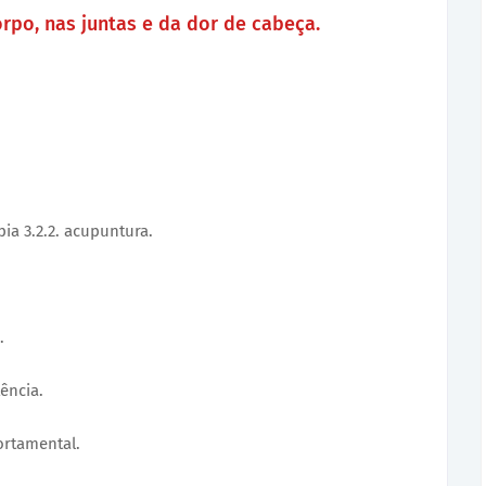
orpo, nas juntas e da dor de cabeça.
pia 3.2.2. acupuntura.
.
tência.
ortamental.