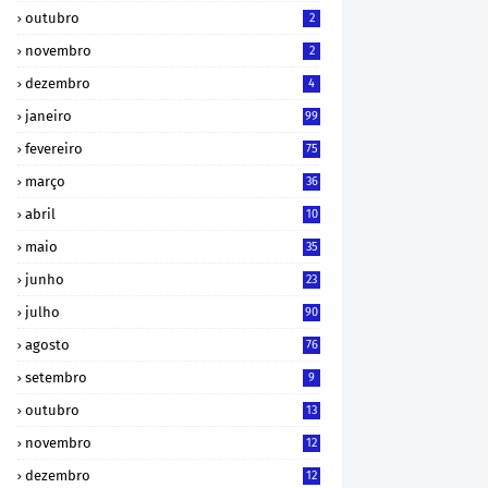
outubro
2
novembro
2
dezembro
4
janeiro
99
fevereiro
75
março
36
abril
10
maio
35
junho
23
julho
90
agosto
76
setembro
9
outubro
13
novembro
12
dezembro
12