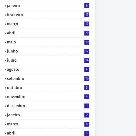
janeiro
6
fevereiro
19
março
19
abril
29
maio
10
junho
12
julho
14
agosto
4
setembro
10
outubro
5
novembro
4
dezembro
1
janeiro
2
março
17
abril
5