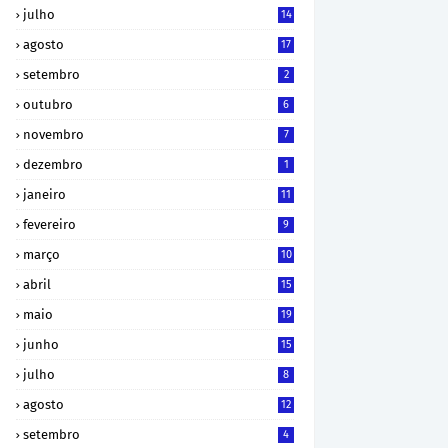
julho
14
agosto
17
setembro
2
outubro
6
novembro
7
dezembro
1
janeiro
11
fevereiro
9
março
10
abril
15
maio
19
junho
15
julho
8
agosto
12
setembro
4