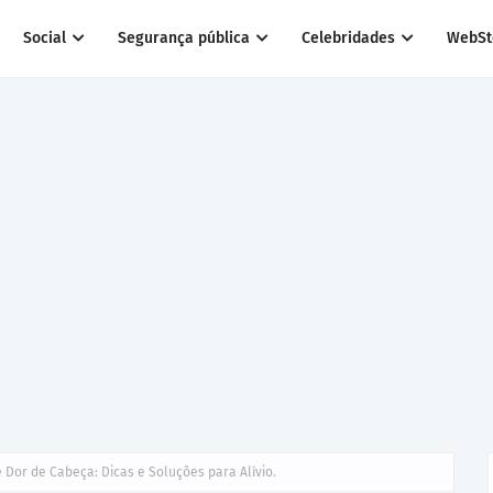
Social
Segurança pública
Celebridades
WebSt
e Dor de Cabeça: Dicas e Soluções para Alívio.