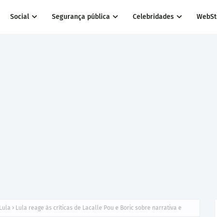
Social
Segurança pública
Celebridades
WebSt
Lula
Lula reage às críticas de Lacalle Pou e Boric sobre narrativa e