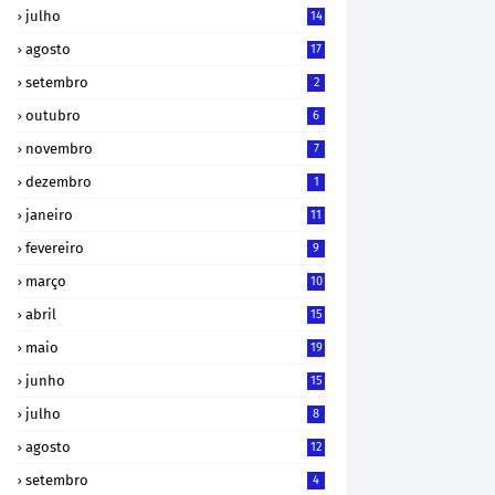
julho
14
agosto
17
setembro
2
outubro
6
novembro
7
dezembro
1
janeiro
11
fevereiro
9
março
10
abril
15
maio
19
junho
15
julho
8
agosto
12
setembro
4