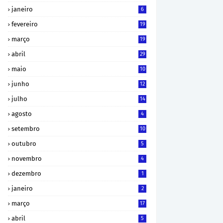
janeiro
6
fevereiro
19
março
19
abril
29
maio
10
junho
12
julho
14
agosto
4
setembro
10
outubro
5
novembro
4
dezembro
1
janeiro
2
março
17
abril
5