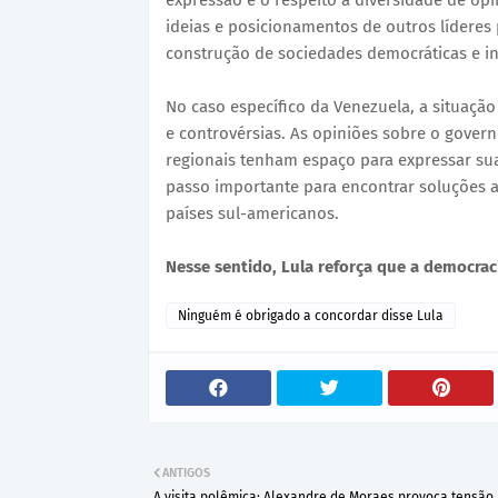
expressão e o respeito à diversidade de op
ideias e posicionamentos de outros líderes p
construção de sociedades democráticas e in
No caso específico da Venezuela, a situação
e controvérsias. As opiniões sobre o gover
regionais tenham espaço para expressar sua
passo importante para encontrar soluções a
países sul-americanos.
Nesse sentido, Lula reforça que a democrac
Ninguém é obrigado a concordar disse Lula
ANTIGOS
A visita polêmica: Alexandre de Moraes provoca tensão