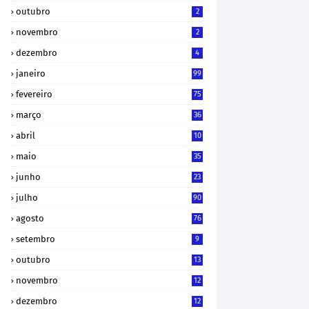
outubro
2
novembro
2
dezembro
4
janeiro
99
fevereiro
75
março
36
abril
10
maio
35
junho
23
julho
90
agosto
76
setembro
9
outubro
13
novembro
12
dezembro
12