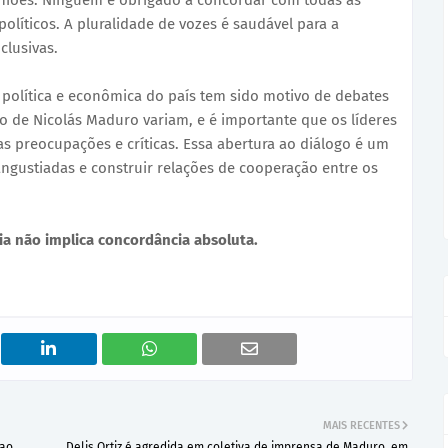
iniões. Ninguém é obrigado a concordar com todas as
olíticos. A pluralidade de vozes é saudável para a
clusivas.
 política e econômica do país tem sido motivo de debates
no de Nicolás Maduro variam, e é importante que os líderes
s preocupações e críticas. Essa abertura ao diálogo é um
ngustiadas e construir relações de cooperação entre os
ia não implica concordância absoluta.
MAIS RECENTES
 ao
Delis Ortiz é agredida em coletiva de imprensa de Maduro, em