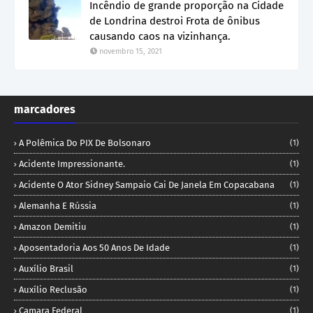
Incêndio de grande proporção na Cidade
de Londrina destroi Frota de ônibus
causando caos na vizinhança.
novembro 15, 2021
marcadores
A Polêmica Do PIX De Bolsonaro
(1)
Acidente Impressionante.
(1)
Acidente O Ator Sidney Sampaio Cai De Janela Em Copacabana
(1)
Alemanha E Rússia
(1)
Amazon Demitiu
(1)
Aposentadoria Aos 50 Anos De Idade
(1)
Auxílio Brasil
(1)
Auxílio Reclusão
(1)
Camara Federal
(1)