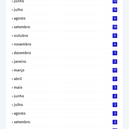
junho
12
julho
14
agosto
4
setembro
10
outubro
5
novembro
4
dezembro
1
janeiro
2
março
17
abril
5
maio
3
junho
2
julho
2
agosto
2
setembro
2