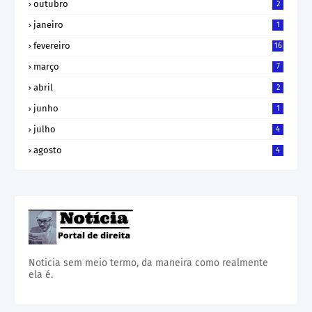
outubro
2
janeiro
1
fevereiro
16
março
7
abril
2
junho
1
julho
4
agosto
4
Noticia sem meio termo, da maneira como realmente
ela é.