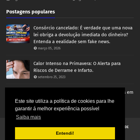
Postagens populares
Consórcio cancelado: É verdade que uma nova
lei obriga a devolução imediata do dinheiro?
Entenda a eealidade sem fake news.
março 05, 2026
Calor Intenso na Primavera: O Alerta para
Riscos de Derrame e Infarto.
setembro 25, 2023
Governo Bolsonaro avança em negociações em
visita no Oriente Médio com grandes
Este site utiliza a política de cookies para lhe
investimentos para o Brasil.
garantir á melhor experiência possível
novembro 17, 2021
Saiba mais
HOME
CONTATO
SOBRE O AUTOR
POLÍTICA DE PRIVACIDADE
Entendi!
TERMOS DE USO
TRANSPARÊNCIA