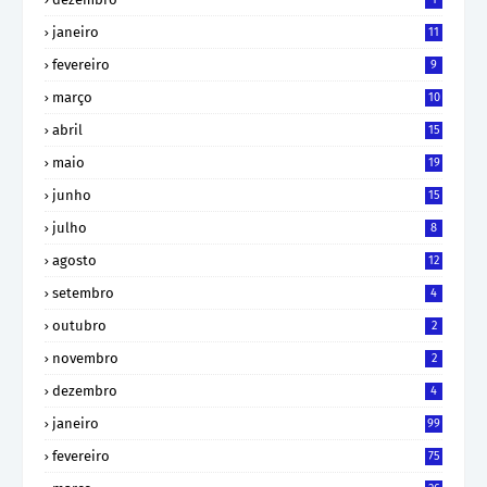
janeiro
11
fevereiro
9
março
10
abril
15
maio
19
junho
15
julho
8
agosto
12
setembro
4
outubro
2
novembro
2
dezembro
4
janeiro
99
fevereiro
75