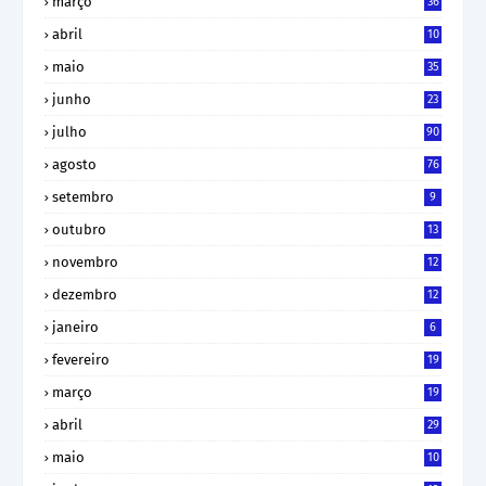
março
36
abril
10
maio
35
junho
23
julho
90
agosto
76
setembro
9
outubro
13
novembro
12
dezembro
12
janeiro
6
fevereiro
19
março
19
abril
29
maio
10