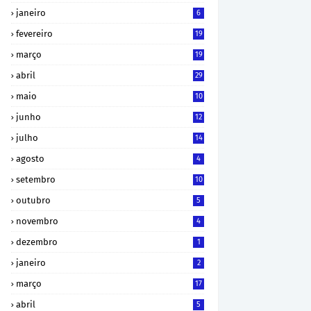
janeiro
6
fevereiro
19
março
19
abril
29
maio
10
junho
12
julho
14
agosto
4
setembro
10
outubro
5
novembro
4
dezembro
1
janeiro
2
março
17
abril
5