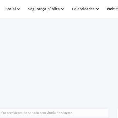
Social
Segurança pública
Celebridades
WebSt
eito presidente do Senado com vitória do sistema.