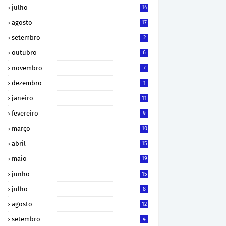
julho
14
agosto
17
setembro
2
outubro
6
novembro
7
dezembro
1
janeiro
11
fevereiro
9
março
10
abril
15
maio
19
junho
15
julho
8
agosto
12
setembro
4