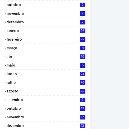
outubro
2
novembro
2
dezembro
4
janeiro
99
fevereiro
75
março
36
abril
10
maio
35
junho
23
julho
90
agosto
76
setembro
9
outubro
13
novembro
12
dezembro
12