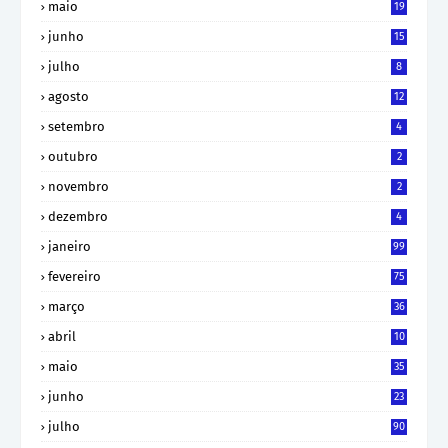
maio
19
junho
15
julho
8
agosto
12
setembro
4
outubro
2
novembro
2
dezembro
4
janeiro
99
fevereiro
75
março
36
abril
10
maio
35
junho
23
julho
90