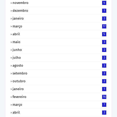
novembro
4
dezembro
1
janeiro
2
março
17
abril
5
maio
3
junho
2
julho
2
agosto
2
setembro
2
outubro
2
janeiro
1
fevereiro
16
março
7
abril
2