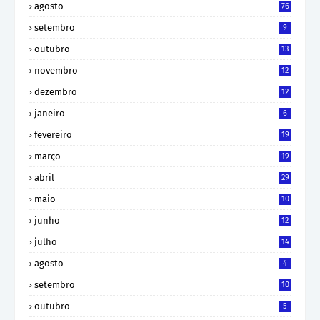
agosto
76
setembro
9
outubro
13
novembro
12
dezembro
12
janeiro
6
fevereiro
19
março
19
abril
29
maio
10
junho
12
julho
14
agosto
4
setembro
10
outubro
5