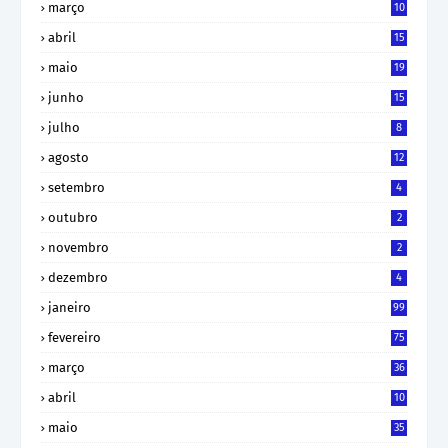
março
10
abril
15
maio
19
junho
15
julho
8
agosto
12
setembro
4
outubro
2
novembro
2
dezembro
4
janeiro
99
fevereiro
75
março
36
abril
10
maio
35