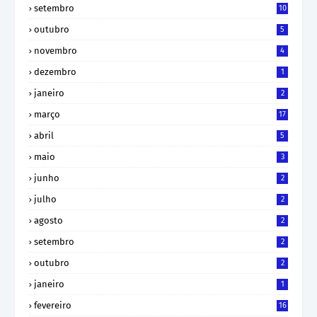
setembro
10
outubro
5
novembro
4
dezembro
1
janeiro
2
março
17
abril
5
maio
3
junho
2
julho
2
agosto
2
setembro
2
outubro
2
janeiro
1
fevereiro
16