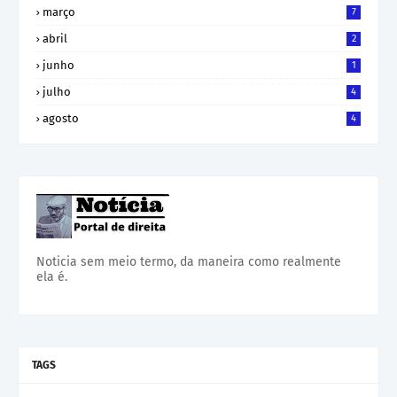
março
7
abril
2
junho
1
julho
4
agosto
4
Noticia sem meio termo, da maneira como realmente
ela é.
TAGS