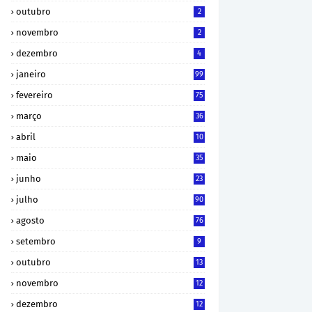
outubro
2
novembro
2
dezembro
4
janeiro
99
fevereiro
75
março
36
abril
10
maio
35
junho
23
julho
90
agosto
76
setembro
9
outubro
13
novembro
12
dezembro
12