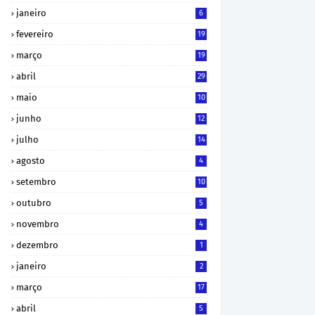
janeiro
6
fevereiro
19
março
19
abril
29
maio
10
junho
12
julho
14
agosto
4
setembro
10
outubro
5
novembro
4
dezembro
1
janeiro
2
março
17
abril
5