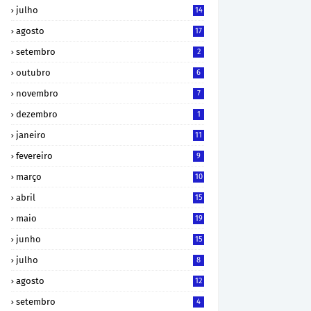
julho
14
agosto
17
setembro
2
outubro
6
novembro
7
dezembro
1
janeiro
11
fevereiro
9
março
10
abril
15
maio
19
junho
15
julho
8
agosto
12
setembro
4