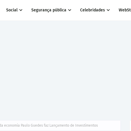
Social
Segurança pública
Celebridades
WebSt
 da economia Paulo Guedes faz Lançamento de Investimentos