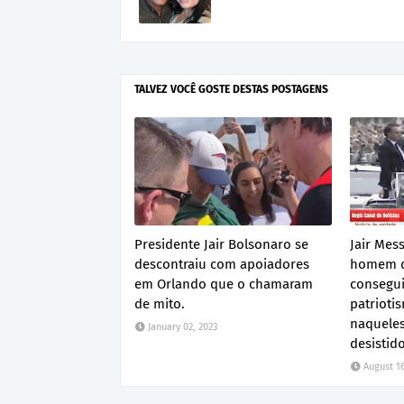
TALVEZ VOCÊ GOSTE DESTAS POSTAGENS
Presidente Jair Bolsonaro se
Jair Mes
descontraiu com apoiadores
homem qu
em Orlando que o chamaram
consegui
de mito.
patrioti
naqueles
January 02, 2023
desistido
August 16