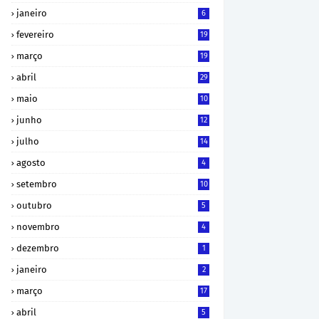
janeiro
6
fevereiro
19
março
19
abril
29
maio
10
junho
12
julho
14
agosto
4
setembro
10
outubro
5
novembro
4
dezembro
1
janeiro
2
março
17
abril
5