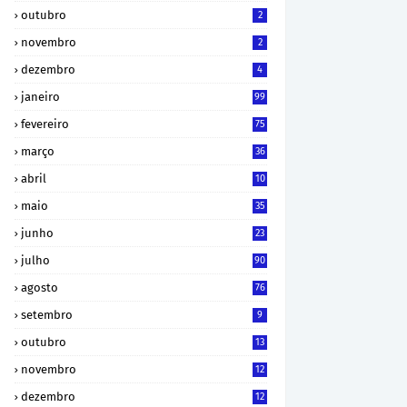
outubro
2
novembro
2
dezembro
4
janeiro
99
fevereiro
75
março
36
abril
10
maio
35
junho
23
julho
90
agosto
76
setembro
9
outubro
13
novembro
12
dezembro
12