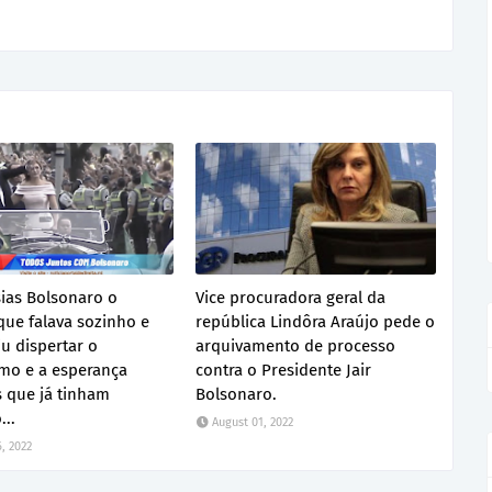
sias Bolsonaro o
Vice procuradora geral da
e falava sozinho e
república Lindôra Araújo pede o
u dispertar o
arquivamento de processo
smo e a esperança
contra o Presidente Jair
 que já tinham
Bolsonaro.
...
August 01, 2022
, 2022