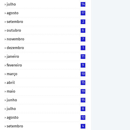
julho
14
agosto
17
setembro
2
outubro
6
novembro
7
dezembro
1
janeiro
11
fevereiro
9
março
10
abril
15
maio
19
junho
15
julho
8
agosto
12
setembro
4