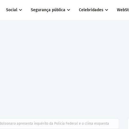
Social
Segurança pública
Celebridades
WebSt
Bolsonaro apresenta inquérito da Policia Federal e o clima esquenta